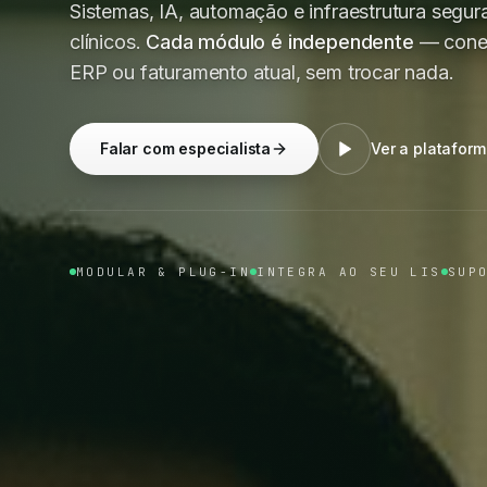
Sistemas, IA, automação e infraestrutura segura
clínicos.
Cada módulo é independente
— conec
ERP ou faturamento atual, sem trocar nada.
Falar com especialista
Ver a platafor
MODULAR & PLUG-IN
INTEGRA AO SEU LIS
SUP