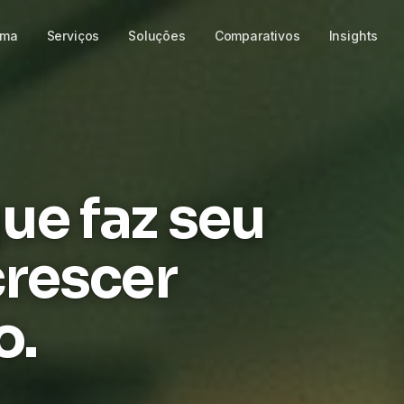
rma
Serviços
Soluções
Comparativos
Insights
ue faz seu
crescer
o.