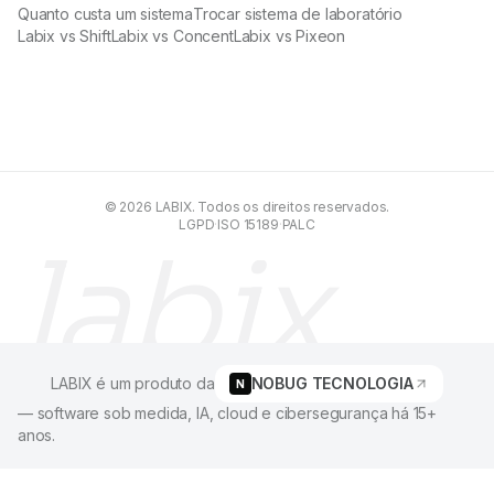
Quanto custa um sistema
Trocar sistema de laboratório
Labix vs Shift
Labix vs Concent
Labix vs Pixeon
© 2026 LABIX. Todos os direitos reservados.
LGPD
·
ISO 15189
·
PALC
labix.
LABIX é um produto da
NOBUG TECNOLOGIA
N
— software sob medida, IA, cloud e cibersegurança há 15+
anos.