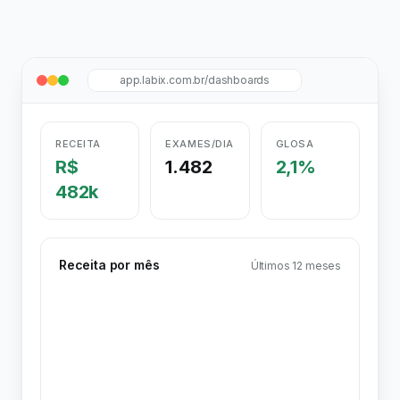
app.labix.com.br/dashboards
RECEITA
EXAMES/DIA
GLOSA
R$
1.482
2,1%
482k
Receita por mês
Últimos 12 meses