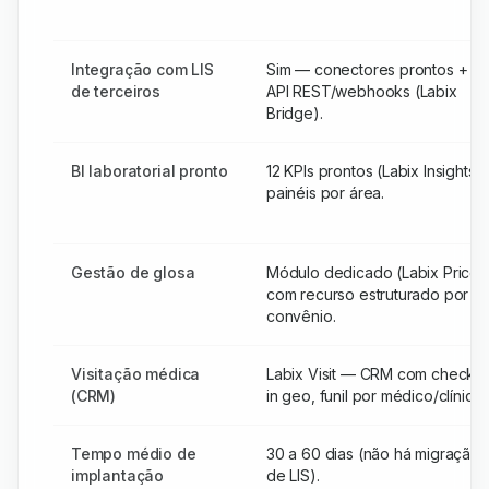
Integração com LIS
Sim — conectores prontos +
de terceiros
API REST/webhooks (Labix
Bridge).
BI laboratorial pronto
12 KPIs prontos (Labix Insights),
painéis por área.
Gestão de glosa
Módulo dedicado (Labix Price)
com recurso estruturado por
convênio.
Visitação médica
Labix Visit — CRM com check-
(CRM)
in geo, funil por médico/clínica.
Tempo médio de
30 a 60 dias (não há migração
implantação
de LIS).