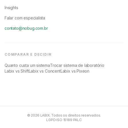
Insights
Falar com especialista
contato@nobug.com.br
COMPARAR E DECIDIR
Quanto custa um sistema
Trocar sistema de laboratório
Labix vs Shift
Labix vs Concent
Labix vs Pixeon
© 2026 LABIX. Todos os direitos reservados.
LGPD
·
ISO 15189
·
PALC