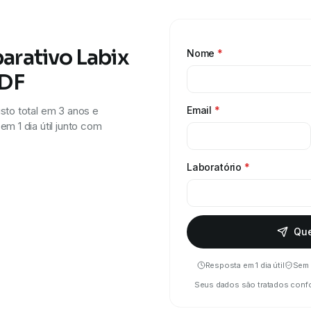
arativo Labix
Nome
*
PDF
sto total em 3 anos e
Email
*
m 1 dia útil junto com
Laboratório
*
Que
Resposta em 1 dia útil
Sem
Seus dados são tratados conf