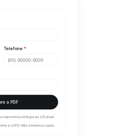
Telefone
*
ro o PDF
 compromisso
Integra ao LIS atual
orme a LGPD. Não enviamos spam.