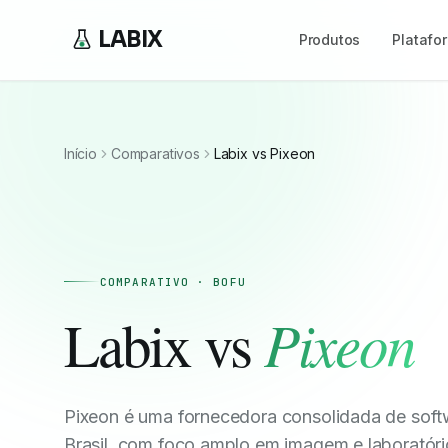
LABIX
Produtos
Platafo
Início
Comparativos
Labix vs Pixeon
COMPARATIVO · BOFU
Pixeon
Labix vs
Pixeon é uma fornecedora consolidada de soft
Brasil, com foco amplo em imagem e laboratóri