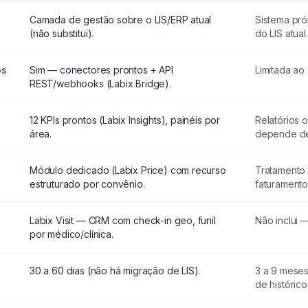
Camada de gestão sobre o LIS/ERP atual
Sistema pró
(não substitui).
do LIS atual.
os
Sim — conectores prontos + API
Limitada ao
REST/webhooks (Labix Bridge).
12 KPIs prontos (Labix Insights), painéis por
Relatórios o
área.
depende de
Módulo dedicado (Labix Price) com recurso
Tratamento 
estruturado por convênio.
faturament
Labix Visit — CRM com check-in geo, funil
Não inclui 
por médico/clínica.
30 a 60 dias (não há migração de LIS).
3 a 9 meses
de histórico