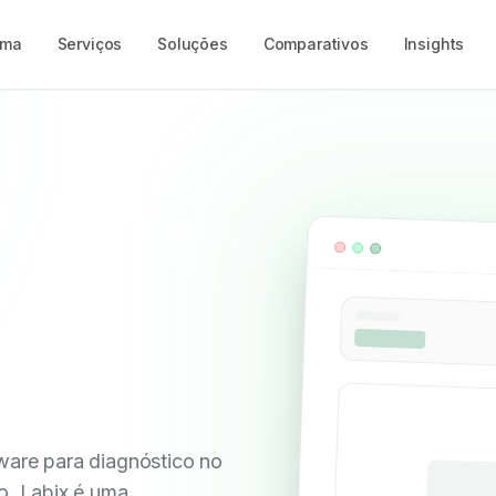
rma
Serviços
Soluções
Comparativos
Insights
ware para diagnóstico no
o. Labix é uma