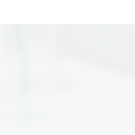
05 / PROCESSO
Quatro passos.
Zero desculpa
.
Implantação previsível, com responsáveis claros e
marcos semanais.