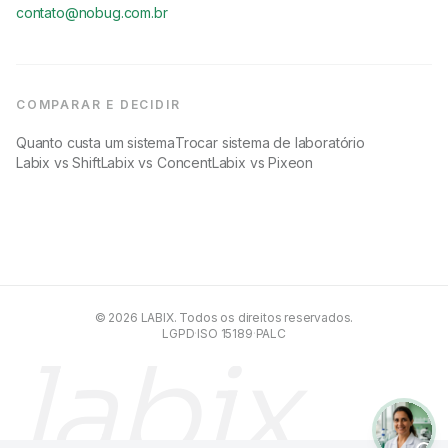
contato@nobug.com.br
COMPARAR E DECIDIR
Quanto custa um sistema
Trocar sistema de laboratório
Labix vs Shift
Labix vs Concent
Labix vs Pixeon
© 2026 LABIX. Todos os direitos reservados.
LGPD
·
ISO 15189
·
PALC
labix.