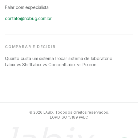
Falar com especialista
contato@nobug.com.br
COMPARAR E DECIDIR
Quanto custa um sistema
Trocar sistema de laboratório
Labix vs Shift
Labix vs Concent
Labix vs Pixeon
© 2026 LABIX. Todos os direitos reservados.
LGPD
·
ISO 15189
·
PALC