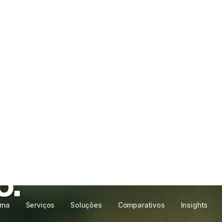
rma
Serviços
Soluções
Comparativos
Insights
ue faz seu
crescer
o.