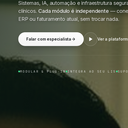
Sistemas, IA, automação e infraestrutura segura
clínicos.
Cada módulo é independente
— conec
ERP ou faturamento atual, sem trocar nada.
Falar com especialista
Ver a platafor
MODULAR & PLUG-IN
INTEGRA AO SEU LIS
SUP