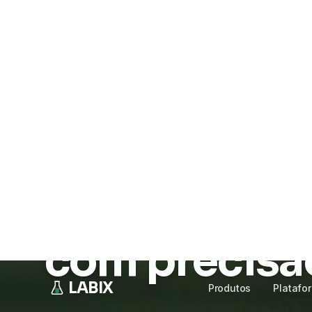
LABIX
Produtos
Platafo
Tecnologia & IA para laboratórios clínicos
Tecnologia q
laboratório
com precisã