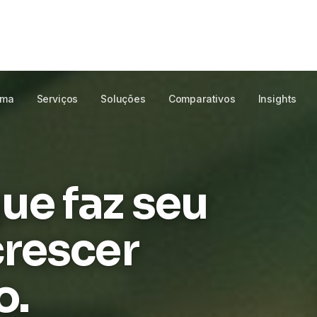
 para laboratórios
te ao seu LIS,
ma
ORTE PT-BR
ROLAR