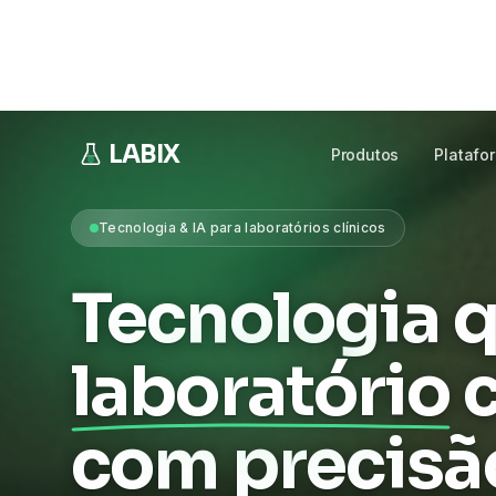
Sistemas, IA, automação e infraestrutura segura
clínicos.
Cada módulo é independente
— conec
ERP ou faturamento atual, sem trocar nada.
Falar com especialista
Ver a platafor
MODULAR & PLUG-IN
INTEGRA AO SEU LIS
SUP