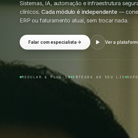
Sistemas, IA, automação e infraestrutura segura
clínicos.
Cada módulo é independente
— conec
ERP ou faturamento atual, sem trocar nada.
Falar com especialista
Ver a platafor
MODULAR & PLUG-IN
INTEGRA AO SEU LIS
SUP