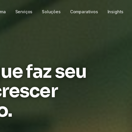
rma
Serviços
Soluções
Comparativos
Insights
ue faz seu
crescer
o.