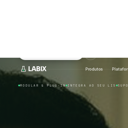
Sistemas, IA, automação e infraestrutura segura
clínicos.
Cada módulo é independente
— conec
ERP ou faturamento atual, sem trocar nada.
Falar com especialista
Ver a platafor
MODULAR & PLUG-IN
INTEGRA AO SEU LIS
SUP