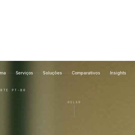
 para laboratórios
te ao seu LIS,
ma
ORTE PT-BR
ROLAR