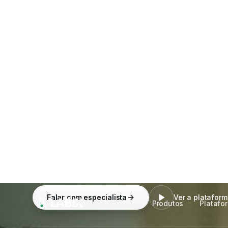
Sistemas, IA, automação e infraestrutura segura
clínicos.
Cada módulo é independente
— conec
ERP ou faturamento atual, sem trocar nada.
Falar com especialista
Ver a platafor
MODULAR & PLUG-IN
INTEGRA AO SEU LIS
SUP