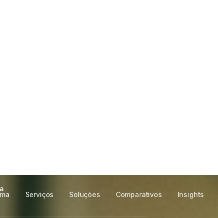
 para laboratórios
te ao seu LIS,
ma
ORTE PT-BR
ROLAR