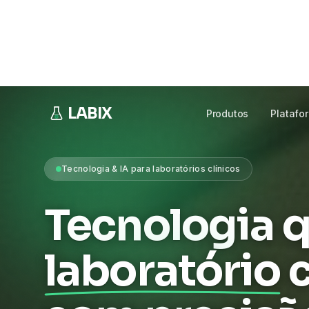
Sistemas, IA, automação e infraestrutura segura
clínicos.
Cada módulo é independente
— conec
ERP ou faturamento atual, sem trocar nada.
Falar com especialista
Ver a platafor
MODULAR & PLUG-IN
INTEGRA AO SEU LIS
SUP