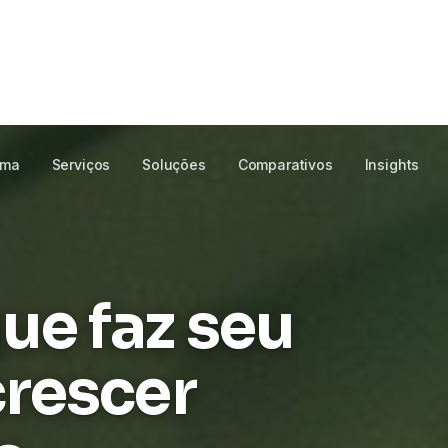
 para laboratórios
te ao seu LIS,
ma
ORTE PT-BR
ROLAR