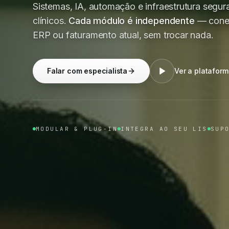
Sistemas, IA, automação e infraestrutura segura
clínicos.
Cada módulo é independente
— conec
ERP ou faturamento atual, sem trocar nada.
Falar com especialista
Ver a platafor
MODULAR & PLUG-IN
INTEGRA AO SEU LIS
SUP