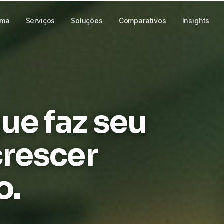
rma
Serviços
Soluções
Comparativos
Insights
ue faz seu
crescer
o.