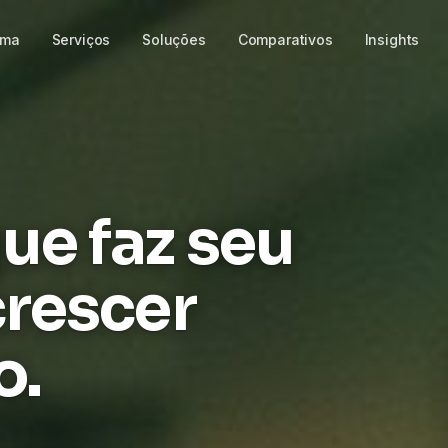
rma
Serviços
Soluções
Comparativos
Insights
ue faz seu
crescer
o.