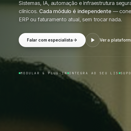
Sistemas, IA, automação e infraestrutura segura
clínicos.
Cada módulo é independente
— conec
ERP ou faturamento atual, sem trocar nada.
Falar com especialista
Ver a platafor
MODULAR & PLUG-IN
INTEGRA AO SEU LIS
SUP