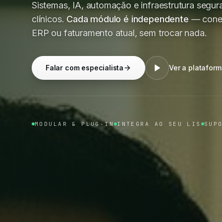
Sistemas, IA, automação e infraestrutura segura
clínicos.
Cada módulo é independente
— conec
ERP ou faturamento atual, sem trocar nada.
Falar com especialista
Ver a platafor
MODULAR & PLUG-IN
INTEGRA AO SEU LIS
SUP