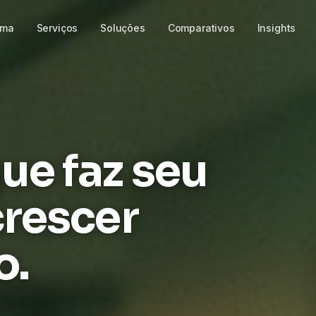
rma
Serviços
Soluções
Comparativos
Insights
ue faz seu
crescer
o.