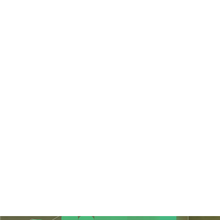
Preços
Falar com especialista
EXAMES PROCESSADOS
0
+12% vs. ontem