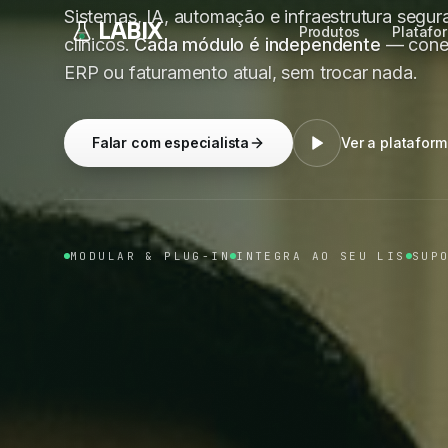
Sistemas, IA, automação e infraestrutura segura
clínicos.
Cada módulo é independente
— conec
ERP ou faturamento atual, sem trocar nada.
Falar com especialista
Ver a platafor
MODULAR & PLUG-IN
INTEGRA AO SEU LIS
SUP