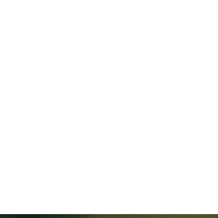
rma
Serviços
Soluções
Comparativos
Insights
ue faz seu
crescer
o.