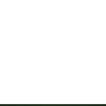
LABIX
Produtos
Platafo
Tecnologia & IA para laboratórios clínicos
Tecnologia q
laboratório
com precisã