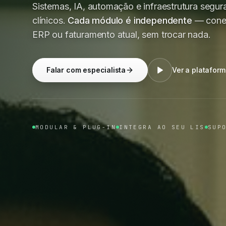
Sistemas, IA, automação e infraestrutura segura
clínicos.
Cada módulo é independente
— conec
ERP ou faturamento atual, sem trocar nada.
Falar com especialista
Ver a platafor
MODULAR & PLUG-IN
INTEGRA AO SEU LIS
SUP