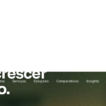
rma
Serviços
Soluções
Comparativos
Insights
ue faz seu
crescer
o.