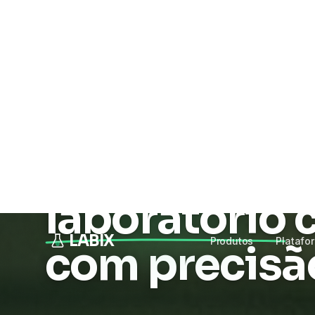
LABIX
Produtos
Platafo
Tecnologia & IA para laboratórios clínicos
Tecnologia q
laboratório
com precisã