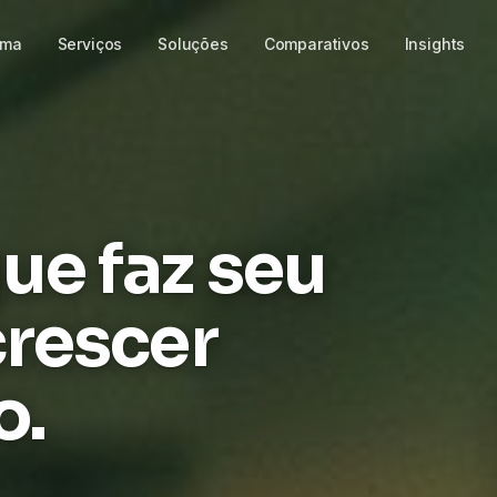
rma
Serviços
Soluções
Comparativos
Insights
ue faz seu
crescer
o.