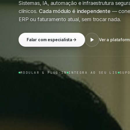
Sistemas, IA, automação e infraestrutura segura
clínicos.
Cada módulo é independente
— conec
ERP ou faturamento atual, sem trocar nada.
Falar com especialista
Ver a platafor
MODULAR & PLUG-IN
INTEGRA AO SEU LIS
SUP