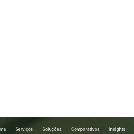
rma
Serviços
Soluções
Comparativos
Insights
ue faz seu
crescer
o.