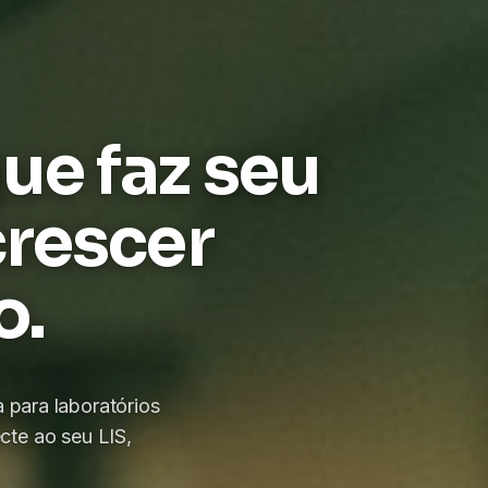
 para laboratórios
te ao seu LIS,
ma
ORTE PT-BR
ROLAR